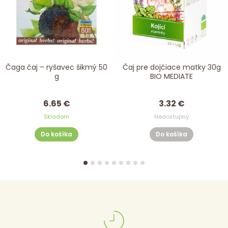
Čaga čaj – ryšavec šikmý 50
Čaj pre dojčiace matky 30g
g
BIO MEDIATE
6.65 €
3.32 €
Skladom
Nedostupný
Do košíka
Do košíka