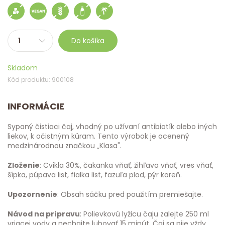
Do košíka
Skladom
Kód produktu: 900108
INFORMÁCIE
Sypaný čistiaci čaj, vhodný po užívaní antibiotík alebo iných
liekov, k očistným kúram. Tento výrobok je ocenený
medzinárodnou značkou „Klasa".
Zloženie
: Cvikla 30%, čakanka vňať, žihľava vňať, vres vňať,
šípka, púpava list, fialka list, fazuľa plod, pýr koreň.
Upozornenie
: Obsah sáčku pred použitím premiešajte.
Návod na prípravu
: Polievkovú lyžicu čaju zalejte 250 ml
vriacej vody a nechajte luhovať 15 minút. Čaj sa pije vždy