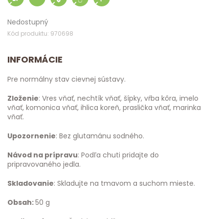
Nedostupný
Kód produktu: 970698
INFORMÁCIE
Pre normálny stav cievnej sústavy.
Zloženie
: Vres vňať, nechtík vňať, šípky, vŕba kôra, imelo
vňať, komonica vňať, ihlica koreň, praslička vňať, marinka
vňať.
Upozornenie
: Bez glutamánu sodného.
Návod na prípravu
: Podľa chuti pridajte do
pripravovaného jedla.
Skladovanie
: Skladujte na tmavom a suchom mieste.
Obsah:
50 g