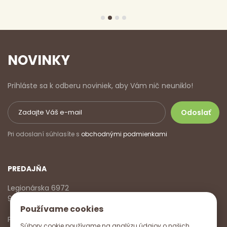
NOVINKY
Prihláste sa k odberu noviniek, aby Vám nič neuniklo!
Pri odoslaní súhlasíte s
obchodnými podmienkami
PREDAJŇA
Legionárska 6972
911 01 Trenčín
Používame cookies
Pondelok - Piatok
Súbory cookie používame na analýzu údajov o našich