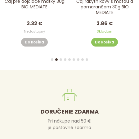
Čaj pre dojčiace matky 30g
Čaj rakytníkový s mätou a
BIO MEDIATE
pomarančom 30g BIO
MEDIATE
3.32 €
3.86 €
Nedostupný
Skladom
Do košíka
Do košíka
DORUČENIE ZDARMA
Pri nákupe nad 50 €
je poštovné zdarma