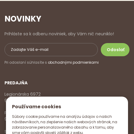
NOVINKY
Prihláste sa k odberu noviniek, aby Vám nič neuniklo!
Pri odoslaní súhlasíte s
obchodnými podmienkami
PREDAJŇA
Legionárska 6972
911 01 Trenčín
Používame cookies
Pondelok - Piatok
Súbory cookie používame na analýzu údajov o našich
9:00 - 17:00
návštevníkoch, na zlepšenie našich webových stránok, na
zobrazovanie personalizovaného obsahu a k tomu, aby
Sobota
sme vám poskytli skvelý zážitok z webu.