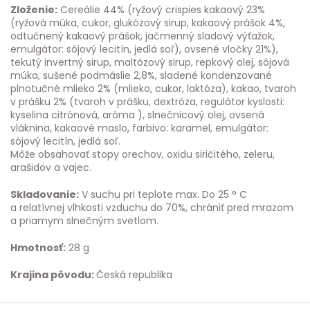
Zloženie:
Cereálie 44% (ryžový crispies kakaový 23%
(ryžová múka, cukor, glukózový sirup, kakaový prášok 4%,
odtučnený kakaový prášok, jačmenný sladový výťažok,
emulgátor: sójový lecitín, jedlá soľ), ovsené vločky 21%),
tekutý invertný sirup, maltózový sirup, repkový olej, sójová
múka, sušené podmáslie 2,8%, sladené kondenzované
plnotučné mlieko 2% (mlieko, cukor, laktóza), kakao, tvaroh
v prášku 2% (tvaroh v prášku, dextróza, regulátor kyslosti:
kyselina citrónová, aróma ), slnečnicový olej, ovsená
vláknina, kakaové maslo, farbivo: karamel, emulgátor:
sójový lecitín, jedlá soľ.
Môže obsahovať stopy orechov, oxidu siričitého, zeleru,
arašidov a vajec.
Skladovanie:
V suchu pri teplote max. Do 25 ° C
a relatívnej vlhkosti vzduchu do 70%, chrániť pred mrazom
a priamym slnečným svetlom.
Hmotnosť:
28 g
Krajina pôvodu:
Česká republika