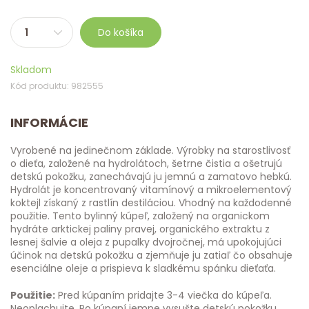
Do košíka
Skladom
Kód produktu: 982555
INFORMÁCIE
Vyrobené na jedinečnom základe. Výrobky na starostlivosť
o dieťa, založené na hydrolátoch, šetrne čistia a ošetrujú
detskú pokožku, zanechávajú ju jemnú a zamatovo hebkú.
Hydrolát je koncentrovaný vitamínový a mikroelementový
koktejl získaný z rastlín destiláciou. Vhodný na každodenné
použitie. Tento bylinný kúpeľ, založený na organickom
hydráte arktickej paliny pravej, organického extraktu z
lesnej šalvie a oleja z pupalky dvojročnej, má upokojujúci
účinok na detskú pokožku a zjemňuje ju zatiaľ čo obsahuje
esenciálne oleje a prispieva k sladkému spánku dieťaťa.
Použitie:
Pred kúpaním pridajte 3-4 viečka do kúpeľa.
Neoplachujte. Po kúpaní jemne vysušte detskú pokožku.