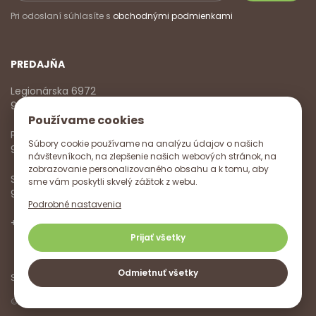
Pri odoslaní súhlasíte s
obchodnými podmienkami
PREDAJŇA
Legionárska 6972
911 01 Trenčín
Používame cookies
Pondelok - Piatok
Súbory cookie používame na analýzu údajov o našich
9:00 - 17:00
návštevníkoch, na zlepšenie našich webových stránok, na
zobrazovanie personalizovaného obsahu a k tomu, aby
Sobota
sme vám poskytli skvelý zážitok z webu.
9:00 - 12:00
Podrobné nastavenia
+421 918 785 620
,
+421 915 572 350
,
info@vitanella.sk
Prijať všetky
Odmietnuť všetky
Sledujte nás na
© Vitanella 2026