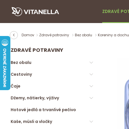
ZDRAVÉ PO
Domov
Zdravé potraviny
Bez obalu
Koreniny a doch
ZDRAVÉ POTRAVINY
Bez obalu
Cestoviny
Čaje
Džemy, nátierky, výživy
Hotové jedlá a trvanlivé pečivo
Kaše, müsli a vločky