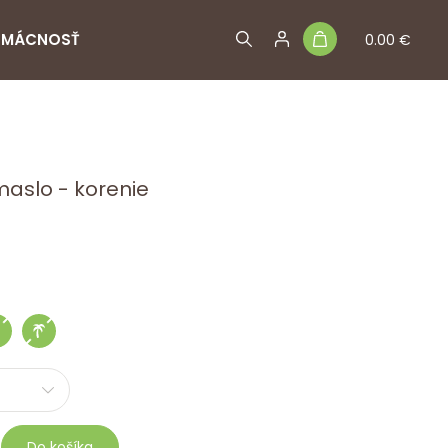
MÁCNOSŤ
0.00 €
maslo - korenie
Do košíka