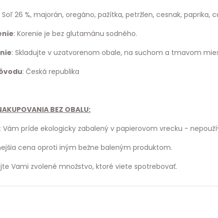
 Soľ 26 %, majorán, oregáno, pažítka, petržlen, cesnak, paprika, c
enie
: Korenie je bez glutamánu sodného.
nie
: Skladujte v uzatvorenom obale, na suchom a tmavom mies
pôvodu
: Česká republika
AKUPOVANIA BEZ OBALU:
 Vám príde ekologicky zabalený v papierovom vrecku - nepouží
jšia cena oproti iným bežne baleným produktom.
te Vami zvolené množstvo, ktoré viete spotrebovať.