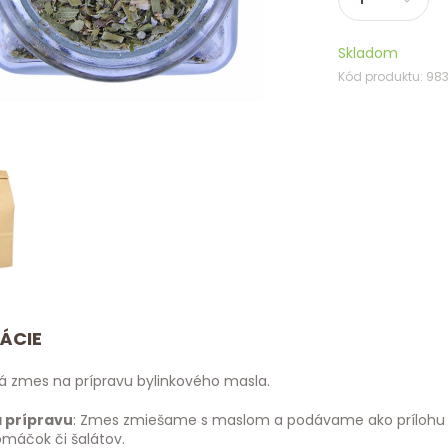
Skladom
Kód produktu: 983
ÁCIE
á zmes na prípravu bylinkového masla.
 prípravu
: Zmes zmiešame s maslom a podávame ako prílohu k j
omáčok či šalátov.