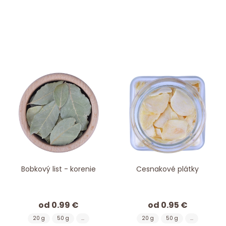
Bobkový list - korenie
Cesnakové plátky
od 0.99 €
od 0.95 €
20 g
50 g
...
20 g
50 g
...