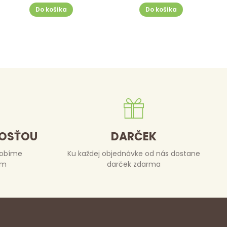
Do košíka
Do košíka
DOSŤOU
DARČEK
robíme
Ku každej objednávke od nás dostane
om
darček zdarma