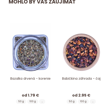
MOHLO BY VÁS ZAUJÍMAŤ
Bazalka drvená - korenie
Babičkina záhrada - čaj
od 1.79 €
od 2.95 €
50 g
100 g
...
50 g
100 g
...