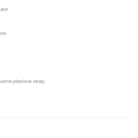
ukor.
te.
vame plastové obaly.