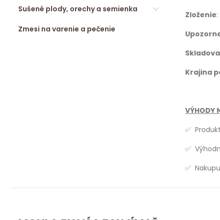
Sušené plody, orechy a semienka
Zloženie
:
Zmesi na varenie a pečenie
Upozorn
Skladova
Krajina 
VÝHODY N
✅ Produkt
✅ Výhodne
✅ Nakupuj