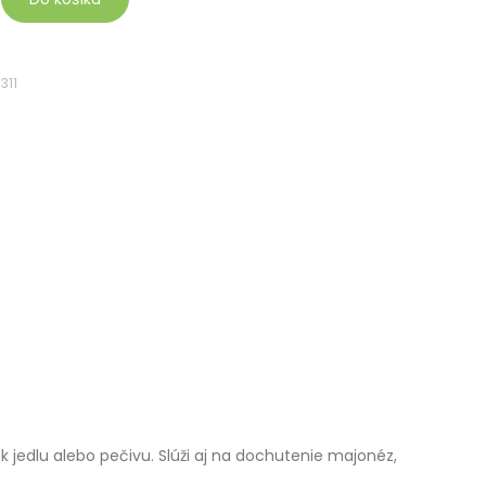
311
edlu alebo pečivu. Slúži aj na dochutenie majonéz,