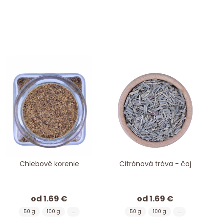
Chlebové korenie
Citrónová tráva - čaj
od 1.69 €
od 1.69 €
50 g
100 g
...
50 g
100 g
...