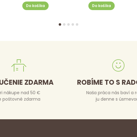
Do košíka
Do košíka
UČENIE ZDARMA
ROBÍME TO S RA
ri nákupe nad 50 €
Naša práca nás baví a 
e poštovné zdarma
ju denne s úsmev