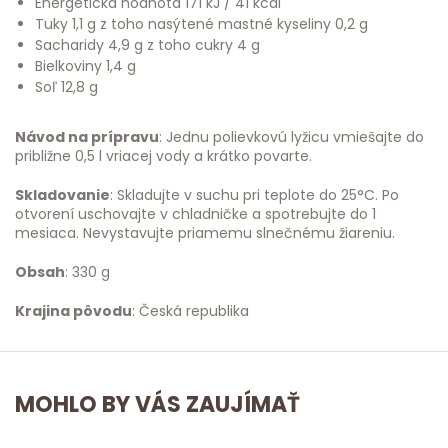
Energetická hodnota 171 kJ / 41 kcal
Tuky 1,1 g z toho nasýtené mastné kyseliny 0,2 g
Sacharidy 4,9 g z toho cukry 4 g
Bielkoviny 1,4 g
Soľ 12,8 g
Návod na prípravu
: Jednu polievkovú lyžicu vmiešajte do
približne 0,5 l vriacej vody a krátko povarte.
Skladovanie
: Skladujte v suchu pri teplote do 25°C. Po
otvorení uschovajte v chladničke a spotrebujte do 1
mesiaca. Nevystavujte priamemu slnečnému žiareniu.
Obsah
: 330 g
Krajina pôvodu
: Česká republika
MOHLO BY VÁS ZAUJÍMAŤ