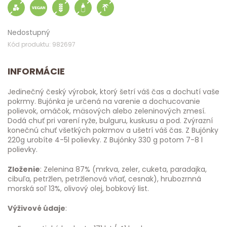
Nedostupný
Kód produktu: 982697
INFORMÁCIE
Jedinečný český výrobok, ktorý šetrí váš čas a dochutí vaše
pokrmy. Bujónka je určená na varenie a dochucovanie
polievok, omáčok, mäsových alebo zeleninových zmesí.
Dodá chuť pri varení ryže, bulguru, kuskusu a pod. Zvýrazní
konečnú chuť všetkých pokrmov a ušetrí váš čas. Z Bujónky
220g urobíte 4-5l polievky. Z Bujónky 330 g potom 7-8 l
polievky.
Zloženie
: Zelenina 87% (mrkva, zeler, cuketa, paradajka,
cibuľa, petržlen, petržlenová vňať, cesnak), hrubozrnná
morská soľ 13%, olivový olej, bobkový list.
Výživové údaje
: