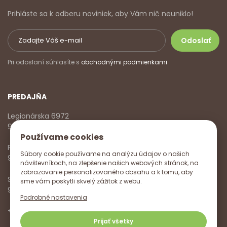
Prihláste sa k odberu noviniek, aby Vám nič neuniklo!
Pri odoslaní súhlasíte s
obchodnými podmienkami
PREDAJŇA
Legionárska 6972
911 01 Trenčín
Používame cookies
Pondelok - Piatok
Súbory cookie používame na analýzu údajov o našich
9:00 - 17:00
návštevníkoch, na zlepšenie našich webových stránok, na
zobrazovanie personalizovaného obsahu a k tomu, aby
Sobota
sme vám poskytli skvelý zážitok z webu.
9:00 - 12:00
Podrobné nastavenia
+421 918 785 620
,
+421 915 572 350
,
info@vitanella.sk
Prijať všetky