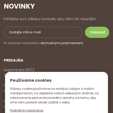
NOVINKY
Prihláste sa k odberu noviniek, aby Vám nič neuniklo!
Pri odoslaní súhlasíte s
obchodnými podmienkami
PREDAJŇA
Legionárska 6972
911 01 Trenčín
Používame cookies
Pondelok - Piatok
Súbory cookie používame na analýzu údajov o našich
9:00 - 17:00
návštevníkoch, na zlepšenie našich webových stránok, na
zobrazovanie personalizovaného obsahu a k tomu, aby
Sobota
sme vám poskytli skvelý zážitok z webu.
9:00 - 12:00
Podrobné nastavenia