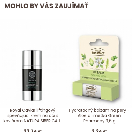
MOHLO BY VÁS ZAUJÍMAŤ
Royal Caviar liftingový
Hydratačný balzam na pery -
spevňujúci krém na oči s
Aloe a limetka Green
kaviárom NATURA SIBERICA 15
Pharmacy 3,6 g
ml
23.74 €
2.24 €