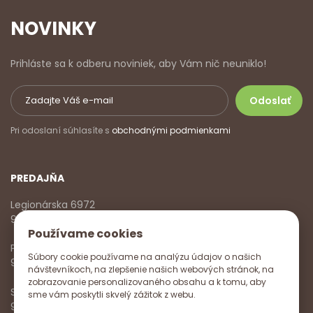
NOVINKY
Prihláste sa k odberu noviniek, aby Vám nič neuniklo!
Pri odoslaní súhlasíte s
obchodnými podmienkami
PREDAJŇA
Legionárska 6972
911 01 Trenčín
Používame cookies
Pondelok - Piatok
Súbory cookie používame na analýzu údajov o našich
9:00 - 17:00
návštevníkoch, na zlepšenie našich webových stránok, na
zobrazovanie personalizovaného obsahu a k tomu, aby
Sobota
sme vám poskytli skvelý zážitok z webu.
9:00 - 12:00