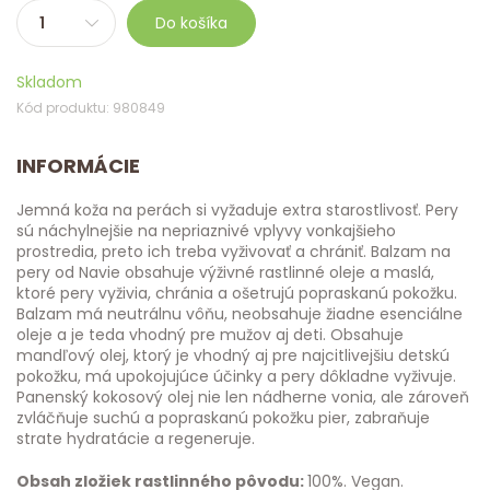
Do košíka
Skladom
Kód produktu: 980849
INFORMÁCIE
Jemná koža na perách si vyžaduje extra starostlivosť. Pery
sú náchylnejšie na nepriaznivé vplyvy vonkajšieho
prostredia, preto ich treba vyživovať a chrániť. Balzam na
pery od Navie obsahuje výživné rastlinné oleje a maslá,
ktoré pery vyživia, chránia a ošetrujú popraskanú pokožku.
Balzam má neutrálnu vôňu, neobsahuje žiadne esenciálne
oleje a je teda vhodný pre mužov aj deti. Obsahuje
mandľový olej, ktorý je vhodný aj pre najcitlivejšiu detskú
pokožku, má upokojujúce účinky a pery dôkladne vyživuje.
Panenský kokosový olej nie len nádherne vonia, ale zároveň
zvláčňuje suchú a popraskanú pokožku pier, zabraňuje
strate hydratácie a regeneruje.
Obsah zložiek rastlinného pôvodu:
100%. Vegan.