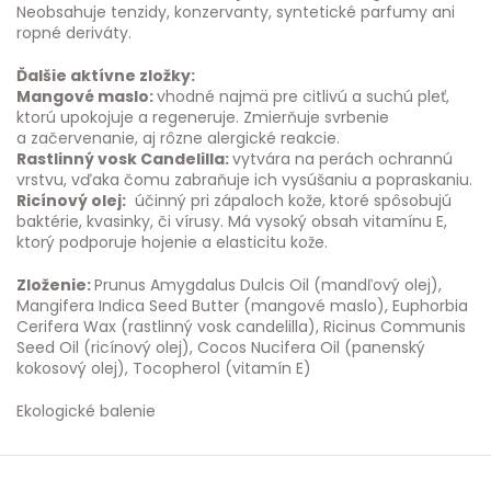
Neobsahuje tenzidy, konzervanty, syntetické parfumy ani
ropné deriváty.
Ďalšie aktívne zložky:
Mangové maslo:
vhodné najmä pre citlivú a suchú pleť,
ktorú upokojuje a regeneruje. Zmierňuje svrbenie
a začervenanie, aj rôzne alergické reakcie.
Rastlinný vosk Candelilla:
vytvára na perách ochrannú
vrstvu, vďaka čomu zabraňuje ich vysúšaniu a popraskaniu.
Ricínový olej:
účinný pri zápaloch kože, ktoré spôsobujú
baktérie, kvasinky, či vírusy. Má vysoký obsah vitamínu E,
ktorý podporuje hojenie a elasticitu kože.
Zloženie:
Prunus Amygdalus Dulcis Oil (mandľový olej),
Mangifera Indica Seed Butter (mangové maslo), Euphorbia
Cerifera Wax (rastlinný vosk candelilla), Ricinus Communis
Seed Oil (ricínový olej), Cocos Nucifera Oil (panenský
kokosový olej), Tocopherol (vitamín E)
Ekologické balenie