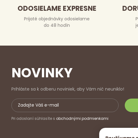
ODOSIELAME EXPRESNE
DOR
Prijaté objednávky odosielame
P
do 48 hodín
j
NOVINKY
Prihláste sa k odberu noviniek, aby Vám nič neuniklo!
Pri odoslaní súhlasíte s
obchodnými podmienkami