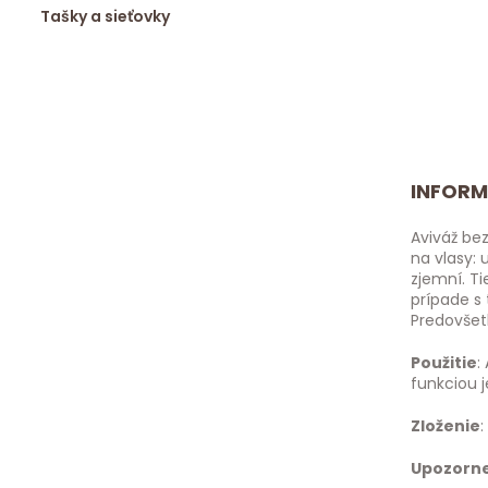
Tašky a sieťovky
INFORM
Aviváž be
na vlasy: 
zjemní. Ti
prípade s
Predovšet
Použitie
:
funkciou j
Zloženie
:
Upozorn