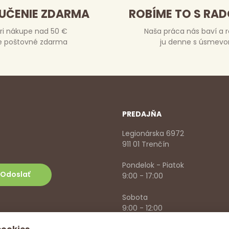
UČENIE ZDARMA
ROBÍME TO S RA
ri nákupe nad 50 €
Naša práca nás baví a 
e poštovné zdarma
ju denne s úsmev
PREDAJŇA
Legionárska 6972
911 01 Trenčín
Pondelok - Piatok
9:00 - 17:00
Sobota
9:00 - 12:00
+421 918 785 620
,
+421 915 57