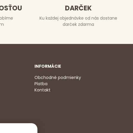
DOSŤOU
DARČEK
robíme
Ku každej objednávke od nás dostane
om
darček zdarma
INFORMÁCIE
Obchodné podmienky
Platba
Kontakt
2 350
,