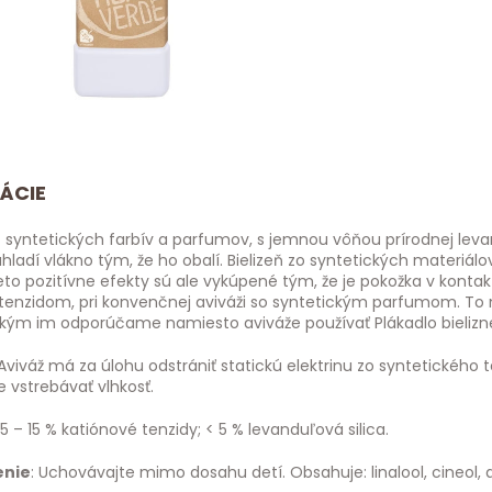
ÁCIE
z syntetických farbív a parfumov, s jemnou vôňou prírodnej leva
uhladí vlákno tým, že ho obalí. Bielizeň zo syntetických materiál
eto pozitívne efekty sú ale vykúpené tým, že je pokožka v kontak
 tenzidom, pri konvenčnej aviváži so syntetickým parfumom. T
kým im odporúčame namiesto aviváže používať Plákadlo bielizn
 Aviváž má za úlohu odstrániť statickú elektrinu zo syntetického te
e vstrebávať vlhkosť.
 5 – 15 % katiónové tenzidy; < 5 % levanduľová silica.
enie
: Uchovávajte mimo dosahu detí. Obsahuje: linalool, cineol,