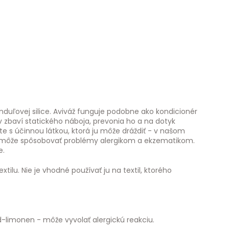
nduľovej silice. Aviváž funguje podobne ako kondicionér
ov zbaví statického náboja, prevonia ho a na dotyk
te s účinnou látkou, ktorá ju môže dráždiť - v našom
o môže spôsobovať problémy alergikom a ekzematikom.
e.
xtilu. Nie je vhodné používať ju na textil, ktorého
 d-limonen - môže vyvolať alergickú reakciu.