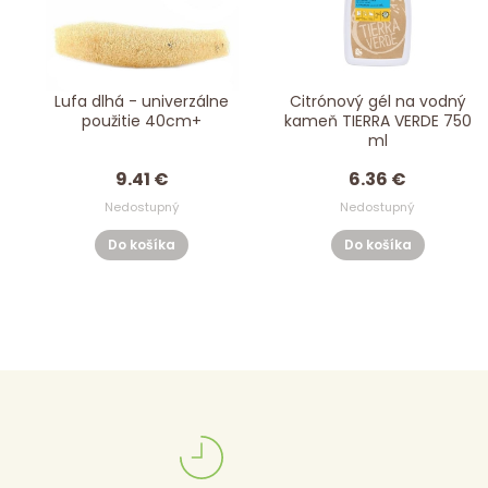
Lufa dlhá - univerzálne
Citrónový gél na vodný
použitie 40cm+
kameň TIERRA VERDE 750
ml
9.41 €
6.36 €
Nedostupný
Nedostupný
Do košíka
Do košíka