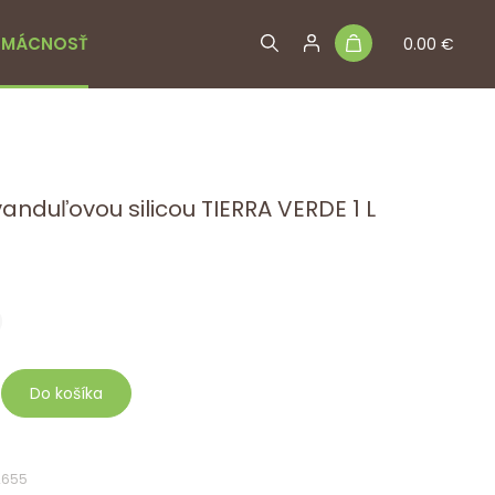
MÁCNOSŤ
0.00 €
vanduľovou silicou TIERRA VERDE 1 L
Do košíka
2655