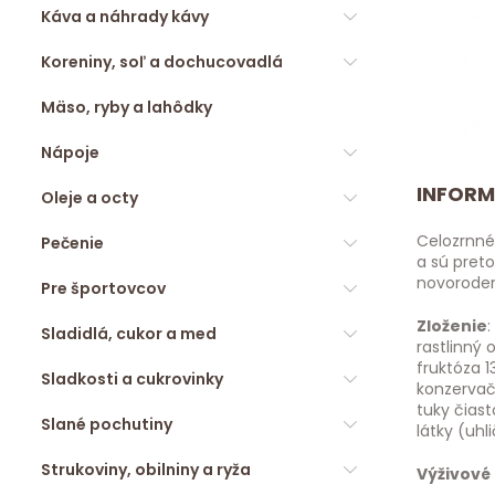
Káva a náhrady kávy
Koreniny, soľ a dochucovadlá
Mäso, ryby a lahôdky
Nápoje
INFORM
Oleje a octy
Celozrnné 
Pečenie
a sú pret
novoroden
Pre športovcov
Zloženie
Sladidlá, cukor a med
rastlinný 
fruktóza 1
Sladkosti a cukrovinky
konzervač
tuky čiast
Slané pochutiny
látky (uhl
Strukoviny, obilniny a ryža
Výživové 