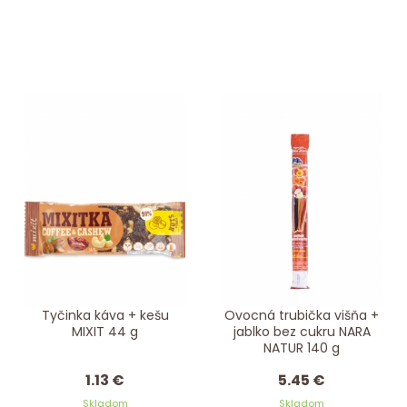
Tyčinka káva + kešu
Ovocná trubička višňa +
MIXIT 44 g
jablko bez cukru NARA
NATUR 140 g
1.13 €
5.45 €
Skladom
Skladom