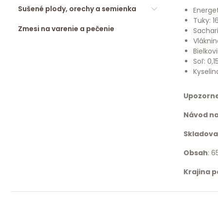
Sušené plody, orechy a semienka
Energet
Tuky: 1
Zmesi na varenie a pečenie
Sachari
Vláknin
Bielkovi
Soľ: 0,1
Kyselin
Upozorne
Návod na
Skladova
Obsah
: 6
Krajina 