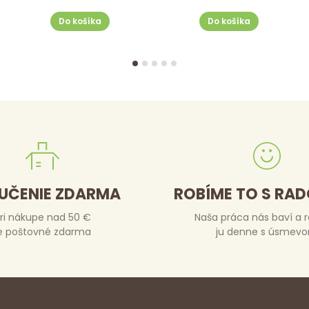
Do košíka
Do košíka
UČENIE ZDARMA
ROBÍME TO S RA
ri nákupe nad 50 €
Naša práca nás baví a 
e poštovné zdarma
ju denne s úsmev