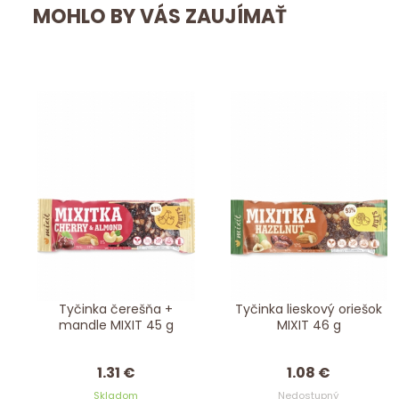
MOHLO BY VÁS ZAUJÍMAŤ
Tyčinka čerešňa +
Tyčinka lieskový oriešok
mandle MIXIT 45 g
MIXIT 46 g
1.31 €
1.08 €
Skladom
Nedostupný