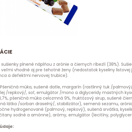
ÁCIE
sušienky plnené náplňou z arónie a čiernych ríbezlí (38%). Sušie
o veľmi vhodné aj pre tehotné ženy (nedostatok kyseliny listove
ca a defektmi nervovej trubice).
: Pšeničná múka, sušené datle, margarín (rastlinný tuk /palmov
olej /repkový/, soľ, emulgátor /mono a diglyceridy mastných kyse
3,7%, pšeničná múka celozrnná 9%, fruktózový sirup, sušené čierne 
ná látka /sorban draselný/, stabilizátor), semená sezamu, aróni
očne hydrogenované (palmový, repkový), sušená srvátka, kyselina
ičitany sodné a amónne), arómy, emulgátor (lecitíny, polyglycerol
údaje: