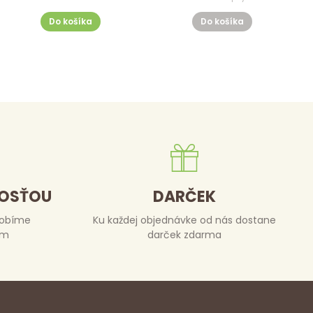
Do košíka
Do košíka
DOSŤOU
DARČEK
robíme
Ku každej objednávke od nás dostane
om
darček zdarma