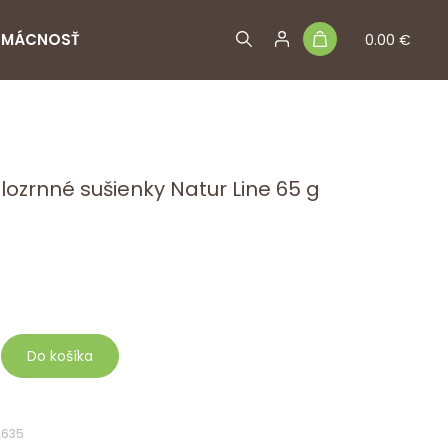
MÁCNOSŤ
0.00 €
lozrnné sušienky Natur Line 65 g
Do košíka
2635