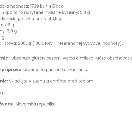
ická hodnota: 1739 kJ / 415 kcal
6,6 g; z toho nasýtené mastné kyseliny: 5,8 g
dy: 55,5 g; z toho cukry: 40,5 g
a: 7,9 g
ny: 6,9 g
5 g
a listová: 200µg (100% NRV = referenčnej výživovej hodnoty).
nie:
Obsahuje glutén, sezam, vajcia a mlieko. Môže obsahovať ar
 prípravu
: Určené na priamu konzumáciu.
nie
: Skladujte v suchu a chráňte pred teplom.
5 g
pôvodu
: Slovenská republika