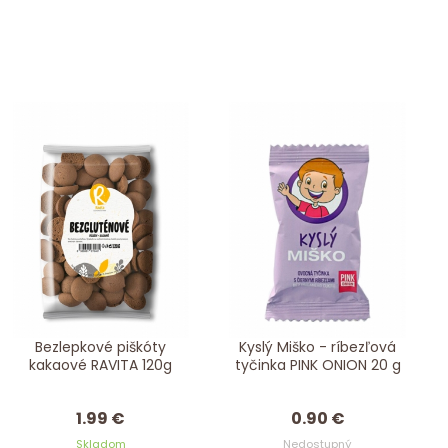
Bezlepkové piškóty
Kyslý Miško - ríbezľová
kakaové RAVITA 120g
tyčinka PINK ONION 20 g
1.99 €
0.90 €
Skladom
Nedostupný