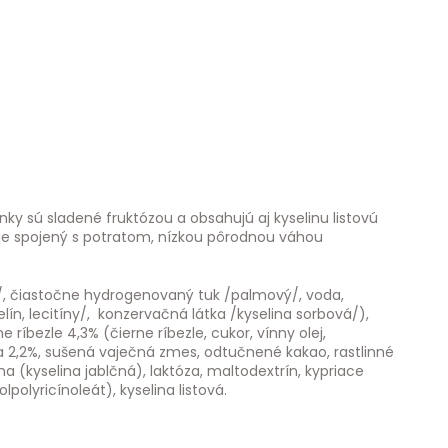
nky sú sladené fruktózou a obsahujú aj kyselinu listovú
j je spojený s potratom, nízkou pôrodnou váhou
ý/, čiastočne hydrogenovaný tuk /palmový/, voda,
lín, lecitíny/, konzervačná látka /kyselina sorbová/),
ríbezle 4,3% (čierne ríbezle, cukor, vínny olej,
a 2,2%, sušená vaječná zmes, odtučnené kakao, rastlinné
 (kyselina jablčná), laktóza, maltodextrín, kypriace
polyricínoleát), kyselina listová.