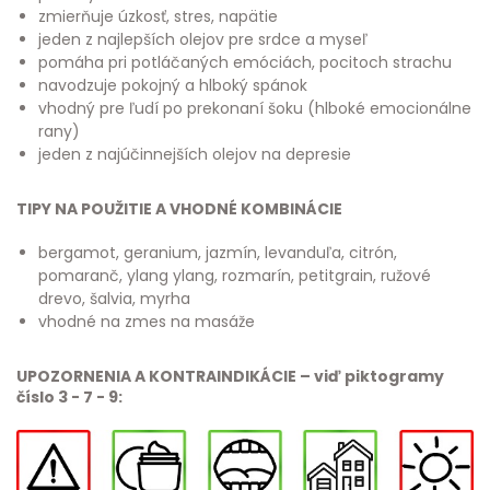
zmierňuje úzkosť, stres, napätie
jeden z najlepších olejov pre srdce a myseľ
pomáha pri potláčaných emóciách, pocitoch strachu
navodzuje pokojný a hlboký spánok
vhodný pre ľudí po prekonaní šoku (hlboké emocionálne
rany)
jeden z najúčinnejších olejov na depresie
TIPY NA POUŽITIE A VHODNÉ KOMBINÁCIE
bergamot, geranium, jazmín, levanduľa, citrón,
pomaranč, ylang ylang, rozmarín, petitgrain, ružové
drevo, šalvia, myrha
vhodné na zmes na masáže
UPOZORNENIA A KONTRAINDIKÁCIE – viď piktogramy
číslo 3 - 7 - 9: