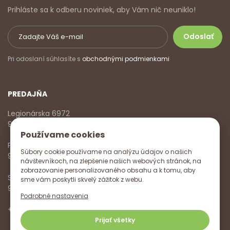
Prihláste sa k odberu noviniek, aby Vám nič neuniklo!
Pri odoslaní súhlasíte s
obchodnými podmienkami
PREDAJŇA
Legionárska 6972
911 01 Trenčín
Používame cookies
Pondelok - Piatok
Súbory cookie používame na analýzu údajov o našich
9:00 - 17:00
návštevníkoch, na zlepšenie našich webových stránok, na
zobrazovanie personalizovaného obsahu a k tomu, aby
Sobota
sme vám poskytli skvelý zážitok z webu.
9:00 - 12:00
Podrobné nastavenia
+421 918 785 620
,
+421 915 572 350
,
info@vitanella.sk
Prijať všetky