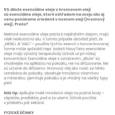
5% dilute esenciálne oleje v hroznovom oleji
sú esenciálne oleje, ktoré vzhľadom na svoju silu aj
cenu ponúkame zriedené v nosnom oleji (hroznový
olej). Prečo?
Niektoré esenciálne oleje patria k najdrahším olejom, majú
však neskutočnú silu. V tomto prípade obzvlášť platí, že
„MENEJ JE VIAC“ – použitie týchto esencií v koncentrovanej
forme môže spôsobiť napr. bolesti hlavyTieto esenciálne
oleje majú výrazný terapeutický účinok už pri nízkej
koncentrácii. Esenciálne oleje s označením „dilute“ sú
vhodnejšie na aplikáciu na pokožku, nie na difúzovanie. Nie
sú určené do difúzerov. Hroznový olej ako nosič sa ľahko
vstrebáva do pokožky, obsahuje množstvo vitamínov
a minerálov, zjemňuje pokožku a je vhodný na všetky typy
pleti.
Náš tip:
Aplikujte malé množstvo oleja na pulzné body –
zápästie, predlaktia, pod a za ušami. Účinok pocítite
v priebehu pár sekúnd.
FYZICKÉ ÚČINKY