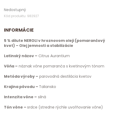
Nedostupný
Kód produktu: 982927
INFORMÁCIE
5 % dilute NEROLI v hroznovom oleji (pomarančový
kvet) – Olej jemnosti a stabilizácie
Latinský názov –
Citrus Aurantium
Vôňa –
náznak vône pomaranča s kvetinovým tónom
Metóda výroby –
parovodná destilácia kvetov
Krajina pôvodu –
Taliansko
Intenzita vône –
silná
Tón vône –
srdce (stredne rýchle uvoľňovanie vône)