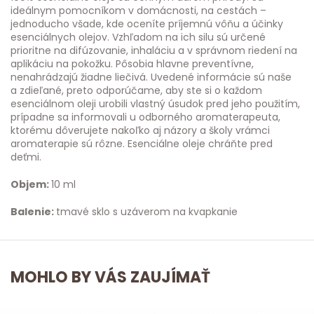
ideálnym pomocníkom v domácnosti, na cestách –
jednoducho všade, kde oceníte príjemnú vôňu a účinky
esenciálnych olejov. Vzhľadom na ich silu sú určené
prioritne na difúzovanie, inhaláciu a v správnom riedení na
aplikáciu na pokožku. Pôsobia hlavne preventívne,
nenahrádzajú žiadne liečivá. Uvedené informácie sú naše
a zdieľané, preto odporúčame, aby ste si o každom
esenciálnom oleji urobili vlastný úsudok pred jeho použitím,
prípadne sa informovali u odborného aromaterapeuta,
ktorému dôverujete nakoľko aj názory a školy vrámci
aromaterapie sú rôzne. Esenciálne oleje chráňte pred
deťmi.
Objem:
10 ml
Balenie:
tmavé sklo s uzáverom na kvapkanie
MOHLO BY VÁS ZAUJÍMAŤ