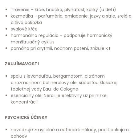
Trávenie – kŕče, hnačka, plynatosť, koliky (u detí)
kozmetika – parfuméria, omladenie, jazvy a strie, zrelá a
citlivá pokožka
svalové kŕče
hormonálna regulácia – podporuje harmonický
menštruačný cyklus
pomáha pri arytmii, nočnom potení, znižuje KT
ZAUJÍMAVOSTI
spolu s levanduľou, bergamotom, citrónom
a rozmarínom bol nerolový olej súčasťou klasickej
toaletnej vody Eau-de Cologne
esenciálny olej Neroli je efektívny už pri nízkej
koncentrácii.
PSYCHICKÉ ÚČINKY
navodzuje zmyselné a euforické nálady, pocit pokoja a
pohody