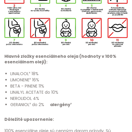
Hlavné zložky esenciálneho oleja (hodnoty v 100%
esenciálnom oleji):
LINALOOL˟ 18%
LIMONENE˟ 16%
BETA - PINENE 11%
LINALYL ACETATE do 10%
NEROLIDOL 4%
GERANIOL˟ do 2%
alergény˟
Dôležité upozornenie:
100% esenciálne oleje sú cenným darom prírody. Sú